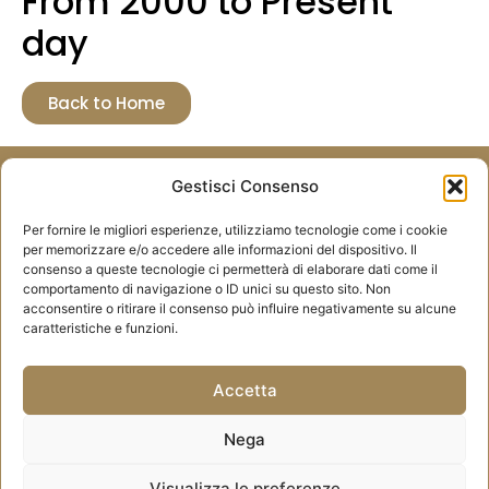
From 2000 to Present
day
Back to Home
Gestisci Consenso
For any information
Contact us
Per fornire le migliori esperienze, utilizziamo tecnologie come i cookie
per memorizzare e/o accedere alle informazioni del dispositivo. Il
consenso a queste tecnologie ci permetterà di elaborare dati come il
comportamento di navigazione o ID unici su questo sito. Non
acconsentire o ritirare il consenso può influire negativamente su alcune
caratteristiche e funzioni.
Accetta
CONTACTS
|
PRIVACY
|
COOKIE POLICY
Nega
Visualizza le preferenze